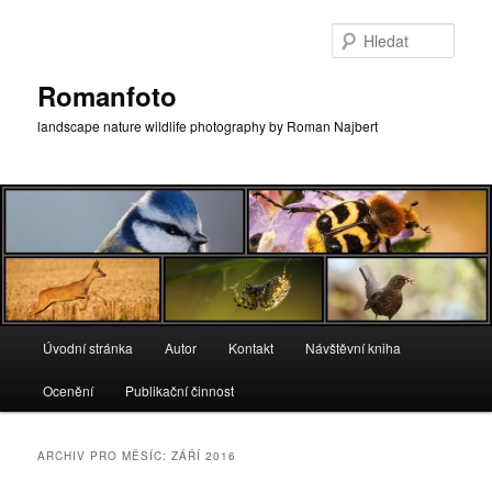
Přejít
Přejít
k
k
Hleda
hlavnímu
obsahu
obsahu
postranního
Romanfoto
webu
panelu
landscape nature wildlife photography by Roman Najbert
Hlavní
Úvodní stránka
Autor
Kontakt
Návštěvní kniha
navigační
menu
Ocenění
Publikační činnost
ARCHIV PRO MĚSÍC:
ZÁŘÍ 2016