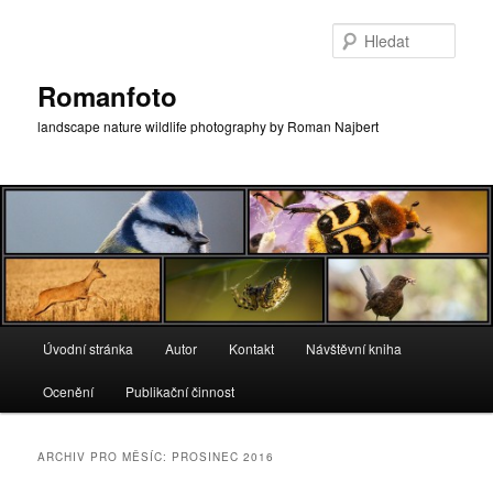
Přejít
Přejít
k
k
Hleda
hlavnímu
obsahu
obsahu
postranního
Romanfoto
webu
panelu
landscape nature wildlife photography by Roman Najbert
Hlavní
Úvodní stránka
Autor
Kontakt
Návštěvní kniha
navigační
menu
Ocenění
Publikační činnost
ARCHIV PRO MĚSÍC:
PROSINEC 2016