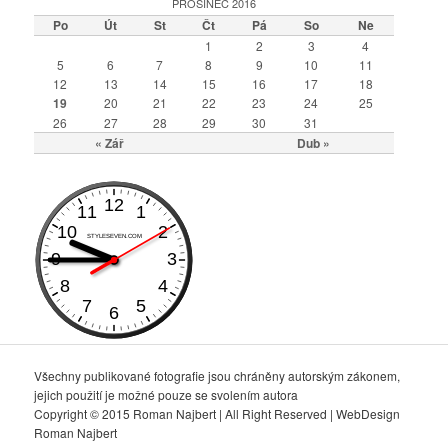
PROSINEC 2016
Po
Út
St
Čt
Pá
So
Ne
1
2
3
4
5
6
7
8
9
10
11
12
13
14
15
16
17
18
19
20
21
22
23
24
25
26
27
28
29
30
31
« Zář
Dub »
Všechny publikované fotografie jsou chráněny autorským zákonem,
jejich použití je možné pouze se svolením autora
Copyright © 2015 Roman Najbert | All Right Reserved | WebDesign
Roman Najbert