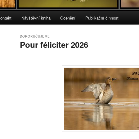
ontakt
Návštěvní kniha
Ocenění
Publikační činnost
DOPORUČUJEME
Pour féliciter 2026
Publikováno
25.1.2026